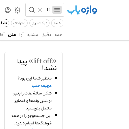
همه
دیکشنری
مترادف
طیف
همه
دقیق
مشابه
آوا
متن
آغاز
«lift off»
پیدا
نشد!
منظور شما این بود؟
مهبف خبب
شکل سادهٔ لغت را بدون
نوشتن وندها و ضمایر
متصل بنویسید.
این جست‌وجو را در همه
فرهنگ‌ها انجام دهید.