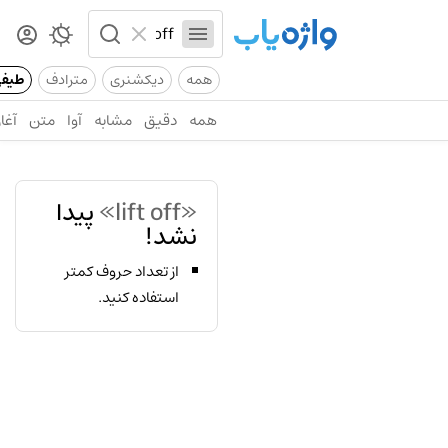
همه
دیکشنری
مترادف
طیف
همه
دقیق
مشابه
آوا
متن
آغاز
«lift off»
پیدا
نشد!
از تعداد حروف کمتر
استفاده کنید.