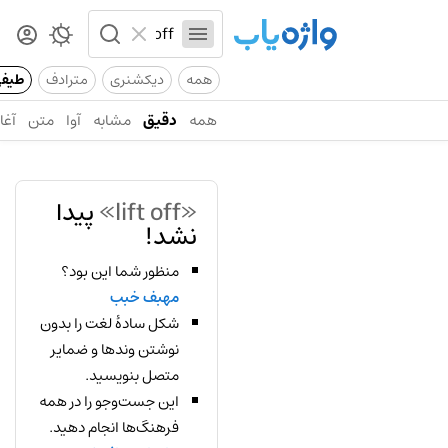
همه
دیکشنری
مترادف
طیف
همه
دقیق
مشابه
آوا
متن
آغاز
«lift off»
پیدا
نشد!
منظور شما این بود؟
مهبف خبب
شکل سادهٔ لغت را بدون
نوشتن وندها و ضمایر
متصل بنویسید.
این جست‌وجو را در همه
فرهنگ‌ها انجام دهید.