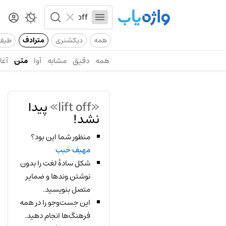
همه
دیکشنری
مترادف
طیف
همه
دقیق
مشابه
آوا
متن
آغاز
«lift off»
پیدا
نشد!
منظور شما این بود؟
مهبف خبب
شکل سادهٔ لغت را بدون
نوشتن وندها و ضمایر
متصل بنویسید.
این جست‌وجو را در همه
فرهنگ‌ها انجام دهید.