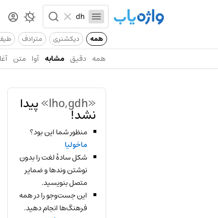
همه
دیکشنری
مترادف
طیف
همه
دقیق
مشابه
آوا
متن
آغا
«lho,gdh»
پیدا
نشد!
منظور شما این بود؟
ماخولیا
شکل سادهٔ لغت را بدون
نوشتن وندها و ضمایر
متصل بنویسید.
این جست‌وجو را در همه
فرهنگ‌ها انجام دهید.