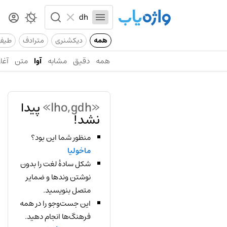
همه
دیکشنری
مترادف
طیف
همه
دقیق
مشابه
آوا
متن
آغاز
«lho,gdh»
پیدا
نشد!
منظور شما این بود؟
ماخولیا
شکل سادهٔ لغت را بدون
نوشتن وندها و ضمایر
متصل بنویسید.
این جست‌وجو را در همه
فرهنگ‌ها انجام دهید.