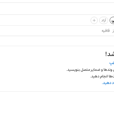
+
ی
آزاد
ز
قافیه
شد!
قپ
 وندها و ضمایر متصل بنویسید.
ها انجام دهید.
د دهید.