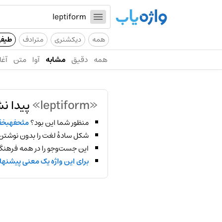
همه
دیکشنری
مترادف
طیف
همه
دقیق
مشابه
آوا
متن
آغا
«leptiform»
پیدا ن
منظور شما این بود؟
مثحفهبخ
شکل سادهٔ لغت را بدون نوشتن
این جست‌وجو را در همه فرهنگ‌
برای این واژه یک معنی پیشنها