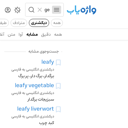
همه
دیکشنری
مترادف
طیف
همه
دقیق
مشابه
آوا
متن
آغا
جست‌وجوی مشابه
leafy
دیکشنری انگلیسی به فارسی
برگدار، برگ دار، پر برگ
leafy vegetable
دیکشنری انگلیسی به فارسی
سبزیجات برگدار
leafy liverwort
دیکشنری انگلیسی به فارسی
کبد چرب