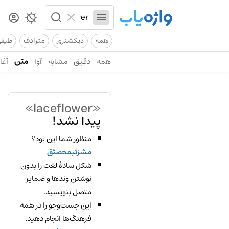
همه
دیکشنری
مترادف
طیف
همه
دقیق
مشابه
آوا
متن
آغاز
«laceflower»
پیدا نشد!
منظور شما این بود؟
مشزثبمخصثق
شکل سادهٔ لغت را بدون
نوشتن وندها و ضمایر
متصل بنویسید.
این جست‌وجو را در همه
فرهنگ‌ها انجام دهید.