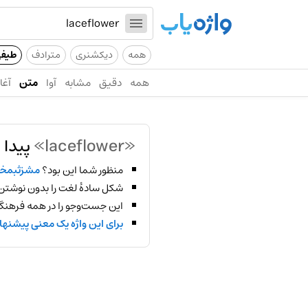
همه
دیکشنری
مترادف
طیف
همه
دقیق
مشابه
آوا
متن
آغاز
«laceflower»
پیدا 
منظور شما این بود؟
مشزثبمخ
شکل سادهٔ لغت را بدون نوشتن
این جست‌وجو را در همه فرهنگ‌
برای این واژه یک معنی پیشنها