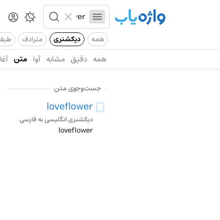
همه
دیکشنری
مترادف
طیف
همه
دقیق
مشابه
آوا
متن
آغاز
جست‌وجوی متن
loveflower
دیکشنری انگلیسی به فارسی
loveflower