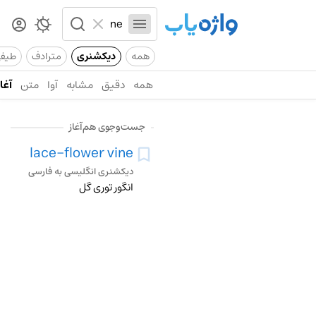
همه
دیکشنری
مترادف
طیف
همه
دقیق
مشابه
آوا
متن
آغاز
جست‌وجوی هم‌آغاز
lace-flower vine
دیکشنری انگلیسی به فارسی
انگور توری گل