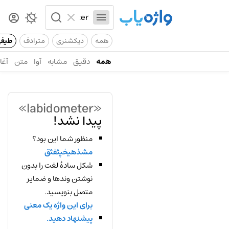
همه
دیکشنری
مترادف
طیف
همه
دقیق
مشابه
آوا
متن
آغاز
«labidometer»
پیدا نشد!
منظور شما این بود؟
مشذهیخپثفثق
شکل سادهٔ لغت را بدون
نوشتن وندها و ضمایر
متصل بنویسید.
برای این واژه یک معنی
پیشنهاد دهید.