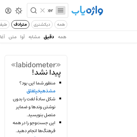
همه
دیکشنری
مترادف
طیف
همه
دقیق
مشابه
آوا
متن
آغاز
«labidometer»
پیدا نشد!
منظور شما این بود؟
مشذهیخپثفثق
شکل سادهٔ لغت را بدون
نوشتن وندها و ضمایر
متصل بنویسید.
این جست‌وجو را در همه
فرهنگ‌ها انجام دهید.