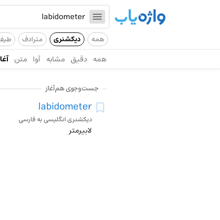
همه
دیکشنری
مترادف
طیف
همه
دقیق
مشابه
آوا
متن
آغاز
جست‌وجوی هم‌آغاز
labidometer
دیکشنری انگلیسی به فارسی
لابیرمتر