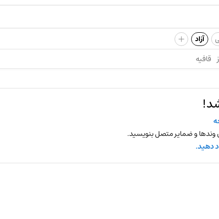
+
ی
آزاد
قافیه
شد!
ه
 وندها و ضمایر متصل بنویسید.
د دهید.