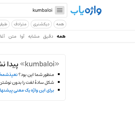
همه
دیکشنری
مترادف
طیف
همه
دقیق
مشابه
آوا
متن
آغاز
«kumbaloi»
پیدا ن
منظور شما این بود؟
نعپذشمخ
شکل سادهٔ لغت را بدون نوشتن
برای این واژه یک معنی پیشنها