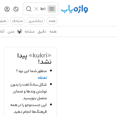
همه
دیکشنری
مترادف
طیف
همه
دقیق
مشابه
آوا
متن
آغاز
«kukri»
پیدا
نشد!
منظور شما این بود؟
نعنقه
شکل سادهٔ لغت را بدون
نوشتن وندها و ضمایر
متصل بنویسید.
این جست‌وجو را در همه
فرهنگ‌ها انجام دهید.