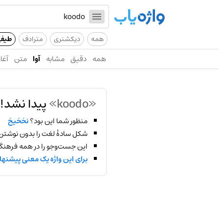
همه
دیکشنری
مترادف
طیف
همه
دقیق
مشابه
آوا
متن
آغاز
«koodo»
پیدا نشد!
منظور شما این بود؟
نخخیخ
شکل سادهٔ لغت را بدون نوشتن
این جست‌وجو را در همه فرهنگ‌
برای این واژه یک معنی پیشنها