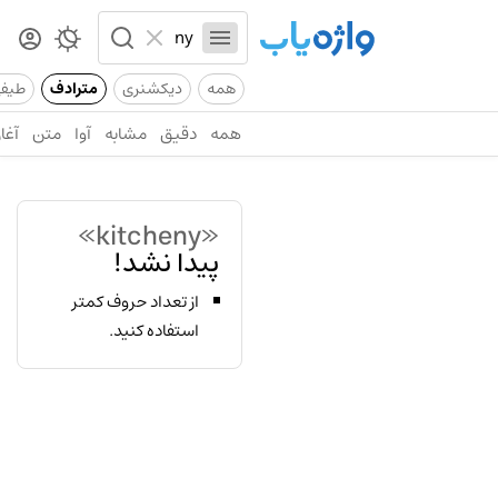
همه
دیکشنری
مترادف
طیف
همه
دقیق
مشابه
آوا
متن
آغاز
«kitcheny»
پیدا نشد!
از تعداد حروف کمتر
استفاده کنید.