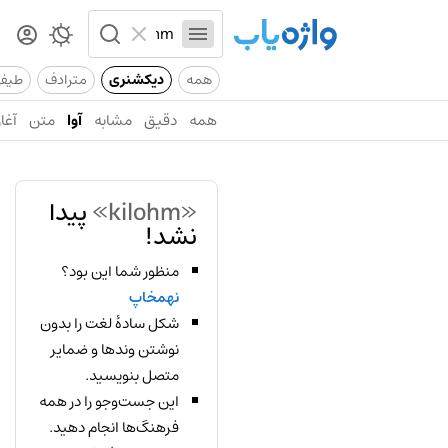
همه
دیکشنری
مترادف
طیف
همه
دقیق
مشابه
آوا
متن
آغاز
«kilohm»
پیدا
نشد!
منظور شما این بود؟
نهمخاپ
شکل سادهٔ لغت را بدون
نوشتن وندها و ضمایر
متصل بنویسید.
این جست‌وجو را در همه
فرهنگ‌ها انجام دهید.