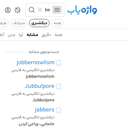
همه
دیکشنری
مترادف
طیف
همه
دقیق
مشابه
آوا
متن
آغا
جست‌وجوی مشابه
jobbernowlism
دیکشنری انگلیسی به فارسی
jobbernowlism
Jubbulpore
دیکشنری انگلیسی به فارسی
Jubbulpore
jabbers
دیکشنری انگلیسی به فارسی
جابجایی، وراجی کردن