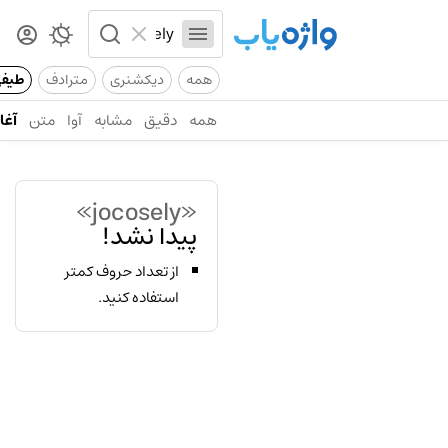
همه
دیکشنری
مترادف
طیف
همه
دقیق
مشابه
آوا
متن
آغاز
«jocosely»
پیدا نشد!
از تعداد حروف کمتر
استفاده کنید.