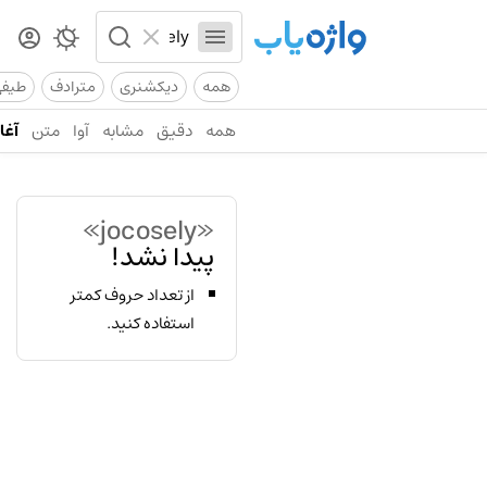
همه
دیکشنری
مترادف
طیف
همه
دقیق
مشابه
آوا
متن
آغاز
«jocosely»
پیدا نشد!
از تعداد حروف کمتر
استفاده کنید.