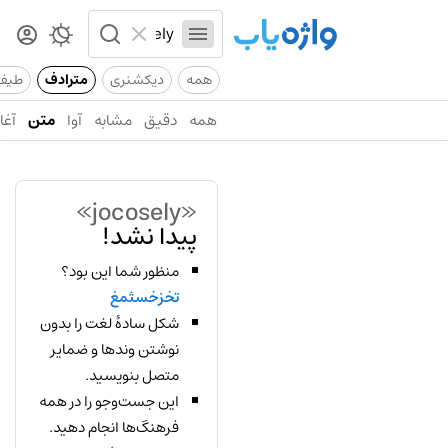
همه
دیکشنری
مترادف
طیف
همه
دقیق
مشابه
آوا
متن
آغاز
«jocosely»
پیدا نشد!
منظور شما این بود؟
تخزخسثمغ
شکل سادهٔ لغت را بدون
نوشتن وندها و ضمایر
متصل بنویسید.
این جست‌وجو را در همه
فرهنگ‌ها انجام دهید.