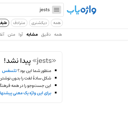
همه
دیکشنری
مترادف
طیف
همه
دقیق
مشابه
آوا
متن
آغا
«jests»
پیدا نشد!
منظور شما این بود؟
تثسفس
شکل سادهٔ لغت را بدون نوشتن
این جست‌وجو را در همه فرهنگ‌
برای این واژه یک معنی پیشنها