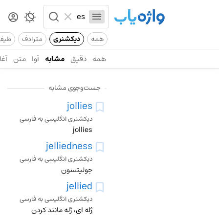
همه
دیکشنری
مترادف
طیف
همه
دقیق
مشابه
آوا
متن
آغا
جست‌وجوی مشابه
jollies
دیکشنری انگلیسی به فارسی
jollies
jelliedness
دیکشنری انگلیسی به فارسی
جولیتسون
jellied
دیکشنری انگلیسی به فارسی
ژله ای، ژله مانند کردن