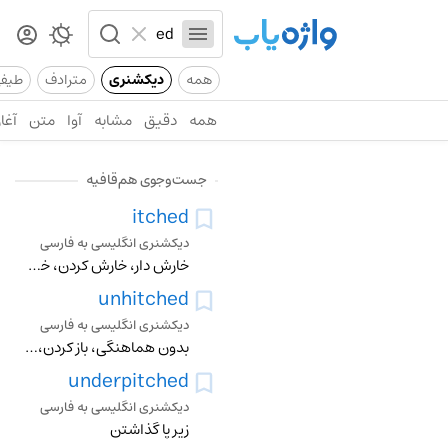
همه
دیکشنری
مترادف
طیف
همه
دقیق
مشابه
آوا
متن
آغاز
جست‌وجوی هم‌قافیه
itched
دیکشنری انگلیسی به فارسی
خارش دار، خارش کردن، خاریدن
unhitched
دیکشنری انگلیسی به فارسی
بدون هماهنگی، باز کردن، شل کردن، ازاد کردن
underpitched
دیکشنری انگلیسی به فارسی
زیر پا گذاشتن