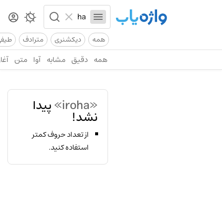
همه
دیکشنری
مترادف
طیف
همه
دقیق
مشابه
آوا
متن
آغاز
«iroha»
پیدا
نشد!
از تعداد حروف کمتر
استفاده کنید.