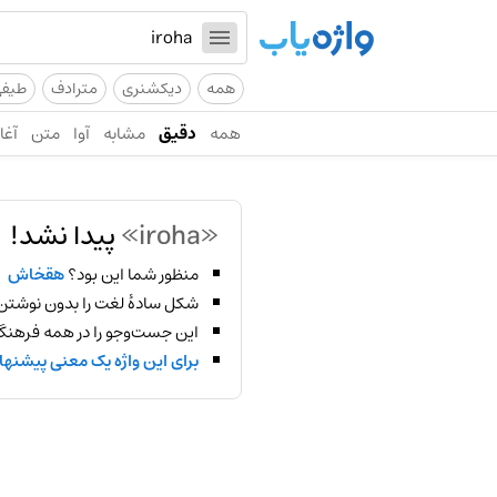
همه
دیکشنری
مترادف
طیف
همه
دقیق
مشابه
آوا
متن
آغاز
«iroha»
پیدا نشد!
منظور شما این بود؟
هقخاش
شکل سادهٔ لغت را بدون نوشتن
این جست‌وجو را در همه فرهنگ‌
برای این واژه یک معنی پیشنها