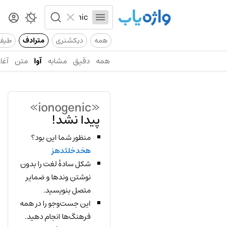
همه
دیکشنری
مترادف
طیف
همه
دقیق
مشابه
آوا
متن
آغاز
«ionogenic»
پیدا نشد!
منظور شما این بود؟
هخدخلثدهز
شکل سادهٔ لغت را بدون
نوشتن وندها و ضمایر
متصل بنویسید.
این جست‌وجو را در همه
فرهنگ‌ها انجام دهید.