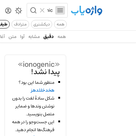
همه
دیکشنری
مترادف
طیف
همه
دقیق
مشابه
آوا
متن
آغاز
«ionogenic»
پیدا نشد!
منظور شما این بود؟
هخدخلثدهز
شکل سادهٔ لغت را بدون
نوشتن وندها و ضمایر
متصل بنویسید.
این جست‌وجو را در همه
فرهنگ‌ها انجام دهید.