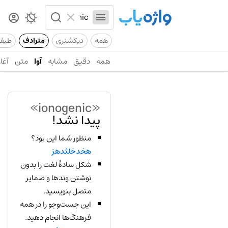
همه
دیکشنری
مترادف
طیف
همه
دقیق
مشابه
آوا
متن
آغاز
«ionogenic»
پیدا نشد!
منظور شما این بود؟
هخدخلثدهز
شکل سادهٔ لغت را بدون
نوشتن وندها و ضمایر
متصل بنویسید.
این جست‌وجو را در همه
فرهنگ‌ها انجام دهید.