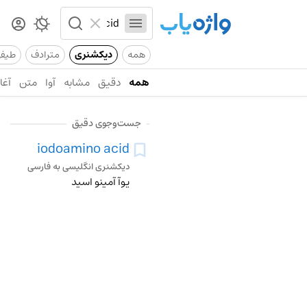
همه
دیکشنری
مترادف
طیف
همه
دقیق
مشابه
آوا
متن
آغاز
جست‌وجوی دقیق
iodoamino acid
دیکشنری انگلیسی به فارسی
یوآ آمینو اسید