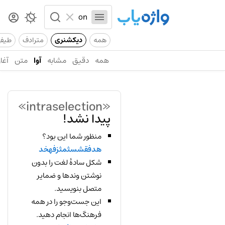
همه
دیکشنری
مترادف
طیف
همه
دقیق
مشابه
آوا
متن
آغاز
«intraselection»
پیدا نشد!
منظور شما این بود؟
هدفقشسثمثزفهخد
شکل سادهٔ لغت را بدون
نوشتن وندها و ضمایر
متصل بنویسید.
این جست‌وجو را در همه
فرهنگ‌ها انجام دهید.