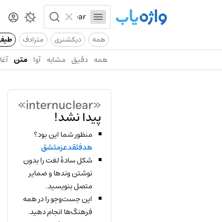
همه
دیکشنری
مترادف
طیف
همه
دقیق
مشابه
آوا
متن
آغاز
«internuclear»
پیدا نشد!
منظور شما این بود؟
هدفثقدعزمثشق
شکل سادهٔ لغت را بدون
نوشتن وندها و ضمایر
متصل بنویسید.
این جست‌وجو را در همه
فرهنگ‌ها انجام دهید.