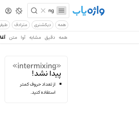
همه
دیکشنری
مترادف
طیف
همه
دقیق
مشابه
آوا
متن
آغاز
«intermixing»
پیدا نشد!
از تعداد حروف کمتر
استفاده کنید.