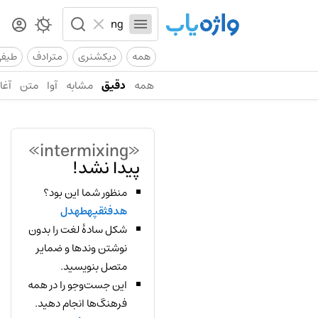
همه
دیکشنری
مترادف
طیف
همه
دقیق
مشابه
آوا
متن
آغاز
«intermixing»
پیدا نشد!
منظور شما این بود؟
هدفثقپهطهدل
شکل سادهٔ لغت را بدون
نوشتن وندها و ضمایر
متصل بنویسید.
این جست‌وجو را در همه
فرهنگ‌ها انجام دهید.