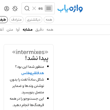
همه
دیکشنری
مترادف
طیف
همه
دقیق
مشابه
آوا
متن
آغا
«intermixes»
پیدا نشد!
منظور شما این بود؟
هدفثقپهطثس
شکل سادهٔ لغت را بدون
نوشتن وندها و ضمایر
متصل بنویسید.
این جست‌وجو را در همه
فرهنگ‌ها انجام دهید.