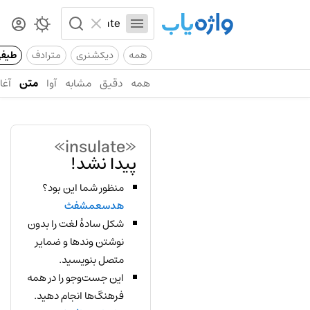
همه
دیکشنری
مترادف
طیف
همه
دقیق
مشابه
آوا
متن
آغاز
«insulate»
پیدا نشد!
منظور شما این بود؟
هدسعمشفث
شکل سادهٔ لغت را بدون
نوشتن وندها و ضمایر
متصل بنویسید.
این جست‌وجو را در همه
فرهنگ‌ها انجام دهید.