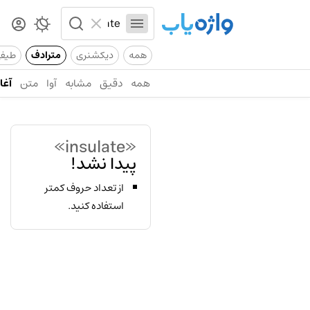
همه
دیکشنری
مترادف
طیف
همه
دقیق
مشابه
آوا
متن
آغاز
«insulate»
پیدا نشد!
از تعداد حروف کمتر
استفاده کنید.