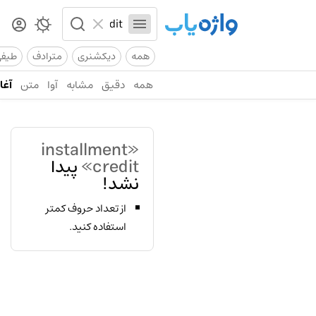
همه
دیکشنری
مترادف
طیف
همه
دقیق
مشابه
آوا
متن
آغاز
«installment
credit»
پیدا
نشد!
از تعداد حروف کمتر
استفاده کنید.