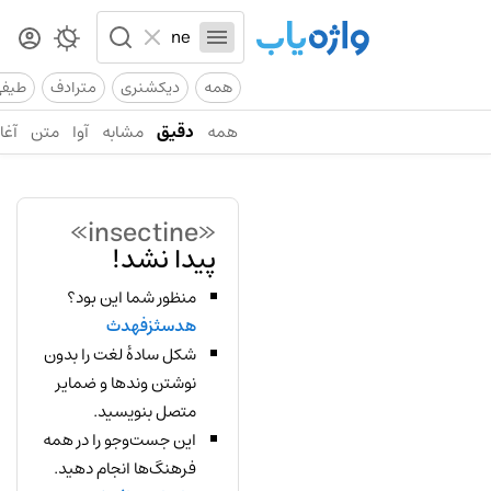
همه
دیکشنری
مترادف
طیف
همه
دقیق
مشابه
آوا
متن
آغاز
«insectine»
پیدا نشد!
منظور شما این بود؟
هدسثزفهدث
شکل سادهٔ لغت را بدون
نوشتن وندها و ضمایر
متصل بنویسید.
این جست‌وجو را در همه
فرهنگ‌ها انجام دهید.