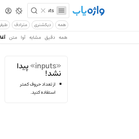
همه
دیکشنری
مترادف
طیف
همه
دقیق
مشابه
آوا
متن
آغاز
«inputs»
پیدا
نشد!
از تعداد حروف کمتر
استفاده کنید.