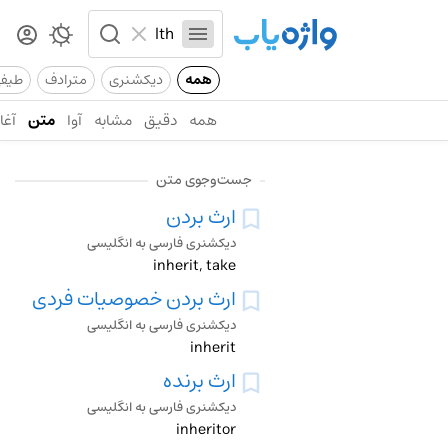
همه
دیکشنری
مترادف
طیف
همه
دقیق
مشابه
آوا
متن
آغاز
جست‌وجوی متن
ارث بردن
دیکشنری فارسی به انگلیسی
inherit, take
ارث بردن خصوصیات فردی
دیکشنری فارسی به انگلیسی
inherit
ارث برنده
دیکشنری فارسی به انگلیسی
inheritor