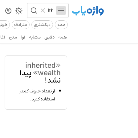
همه
دیکشنری
مترادف
طیف
همه
دقیق
مشابه
آوا
متن
آغاز
«inherited
wealth»
پیدا
نشد!
از تعداد حروف کمتر
استفاده کنید.