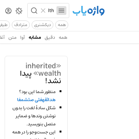
همه
دیکشنری
مترادف
طیف
همه
دقیق
مشابه
آوا
متن
آغا
«inherited
wealth»
پیدا
نشد!
منظور شما این بود؟
هداثقهفثی صثشمفا
شکل سادهٔ لغت را بدون
نوشتن وندها و ضمایر
متصل بنویسید.
این جست‌وجو را در همه