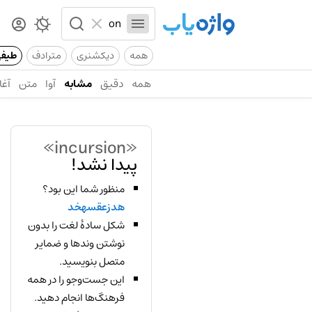
همه
دیکشنری
مترادف
طیف
همه
دقیق
مشابه
آوا
متن
آغا
«incursion»
پیدا نشد!
منظور شما این بود؟
هدزعقسهخد
شکل سادهٔ لغت را بدون
نوشتن وندها و ضمایر
متصل بنویسید.
این جست‌وجو را در همه
فرهنگ‌ها انجام دهید.