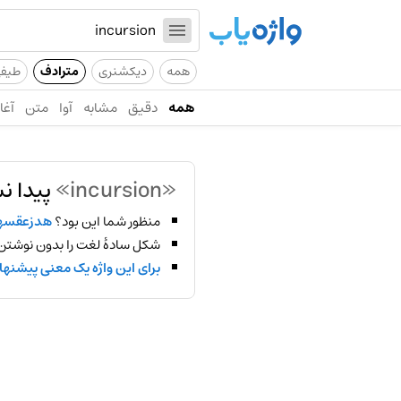
همه
دیکشنری
مترادف
طیف
همه
دقیق
مشابه
آوا
متن
آغاز
«incursion»
پیدا ن
منظور شما این بود؟
هدزعقسه
شکل سادهٔ لغت را بدون نوشتن
برای این واژه یک معنی پیشنها