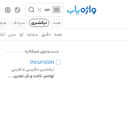
همه
دیکشنری
مترادف
طیف
همه
دقیق
مشابه
آوا
متن
آغاز
جست‌وجوی هم‌قافیه
incursion
دیکشنری انگلیسی به فارسی
تهاجم، تاخت و تاز، تعدی، غارت، تاراج و حمله، غارتگری