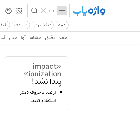
همه
دیکشنری
مترادف
طیف
همه
دقیق
مشابه
آوا
متن
آغاز
«impact
ionization»
پیدا نشد!
از تعداد حروف کمتر
استفاده کنید.